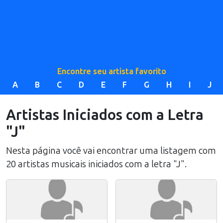
Encontre seu artista favorito
A
B
C
D
E
F
G
H
I
J
Artistas Iniciados com a Letra
"J"
Nesta página você vai encontrar uma listagem com
20 artistas musicais iniciados com a letra "J".