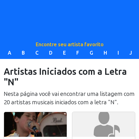
Encontre seu artista favorito
A
B
C
D
E
F
G
H
I
J
Artistas Iniciados com a Letra
"N"
Nesta página você vai encontrar uma listagem com
20 artistas musicais iniciados com a letra "N".