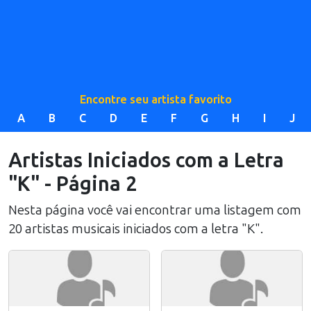
Encontre seu artista favorito
A
B
C
D
E
F
G
H
I
J
Artistas Iniciados com a Letra
"K" - Página 2
Nesta página você vai encontrar uma listagem com
20 artistas musicais iniciados com a letra "K".