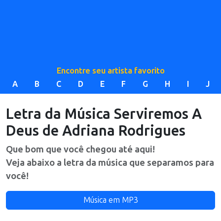
Encontre seu artista favorito
A
B
C
D
E
F
G
H
I
J
Letra da Música
Serviremos A
Deus
de
Adriana Rodrigues
Que bom que você chegou até aqui!
Veja abaixo a letra da música que separamos para
você!
Música em MP3