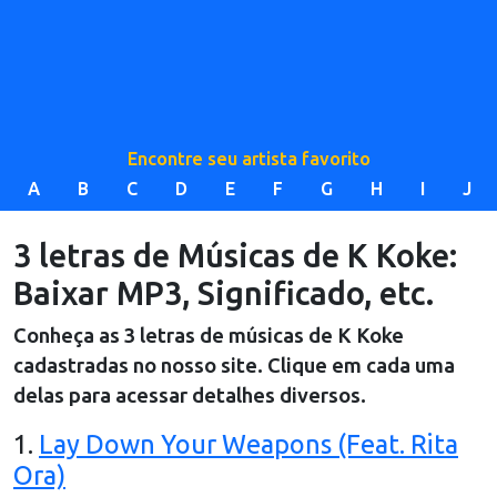
Encontre seu artista favorito
A
B
C
D
E
F
G
H
I
J
3 letras de Músicas de K Koke:
Baixar MP3, Significado, etc.
Conheça as
3
letras de músicas de
K Koke
cadastradas no nosso site. Clique em cada uma
delas para acessar detalhes diversos.
1
.
Lay Down Your Weapons (Feat. Rita
Ora)