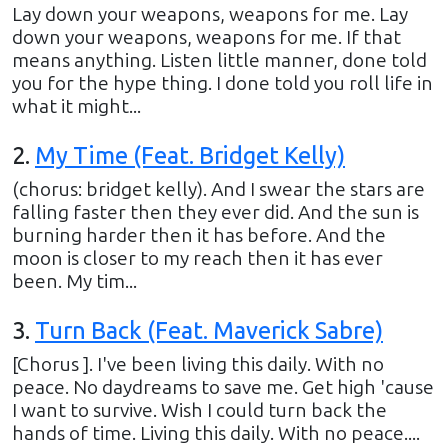
Lay down your weapons, weapons for me. Lay
down your weapons, weapons for me. If that
means anything. Listen little manner, done told
you for the hype thing. I done told you roll life in
what it might...
2
.
My Time (Feat. Bridget Kelly)
(chorus: bridget kelly). And I swear the stars are
falling faster then they ever did. And the sun is
burning harder then it has before. And the
moon is closer to my reach then it has ever
been. My tim...
3
.
Turn Back (Feat. Maverick Sabre)
[Chorus ]. I've been living this daily. With no
peace. No daydreams to save me. Get high 'cause
I want to survive. Wish I could turn back the
hands of time. Living this daily. With no peace....