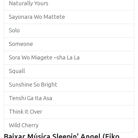
Naturally Yours
Sayonara Wo Mattete
Solo
Someone
Sora Wo Miagete ~sha La La
Squall
Sunshine So Bright
Tenshi Ga Ita Asa
Think It Over
Wild Cherry
Baixar Música
Sleepin' Angel
(
Eiko