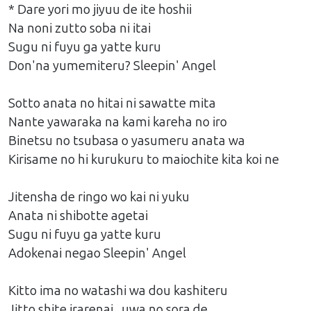
* Dare yori mo jiyuu de ite hoshii
Na noni zutto soba ni itai
Sugu ni fuyu ga yatte kuru
Don'na yumemiteru? Sleepin' Angel
Sotto anata no hitai ni sawatte mita
Nante yawaraka na kami kareha no iro
Binetsu no tsubasa o yasumeru anata wa
Kirisame no hi kurukuru to maiochite kita koi ne
Jitensha de ringo wo kai ni yuku
Anata ni shibotte agetai
Sugu ni fuyu ga yatte kuru
Adokenai negao Sleepin' Angel
Kitto ima no watashi wa dou kashiteru
Jitto shite irarenai...uwa no sora de