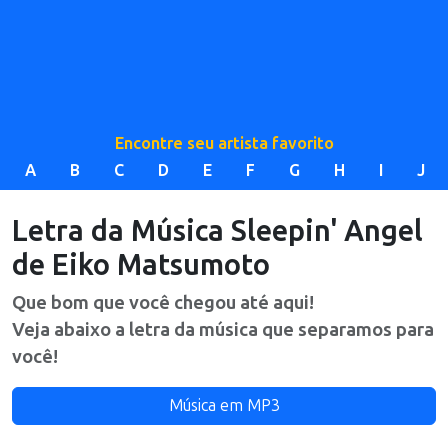
Encontre seu artista favorito
A
B
C
D
E
F
G
H
I
J
Letra da Música
Sleepin' Angel
de
Eiko Matsumoto
Que bom que você chegou até aqui!
Veja abaixo a letra da música que separamos para
você!
Música em MP3