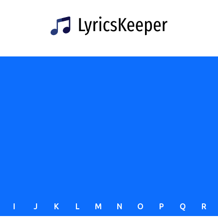
I
J
K
L
M
N
O
P
Q
R