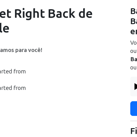
et Right Back
de
B
B
le
e
Vo
ramos para você!
ou
Ba
ou
arted from
arted from
F