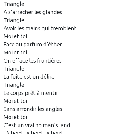
Triangle
A s'arracher les glandes
Triangle
Avoir les mains qui tremblent
Moi et toi
Face au parfum d'éther
Moi et toi
On efface les frontières
Triangle
La fuite est un délire
Triangle
Le corps prêt à mentir
Moi et toi
Sans arrondir les angles
Moi et toi
C'est un vrai no man's land
..A land... a land... a land