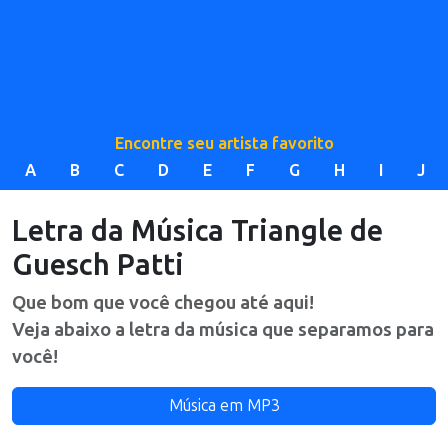
Encontre seu artista favorito
A
B
C
D
E
F
G
H
I
J
Letra da Música
Triangle
de
Guesch Patti
Que bom que você chegou até aqui!
Veja abaixo a letra da música que separamos para
você!
Música em MP3