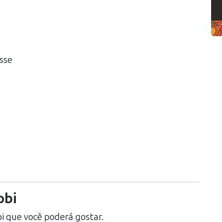
esse
obi
i
que você poderá gostar.