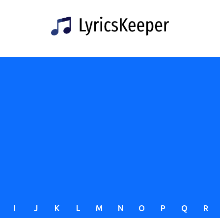
I
J
K
L
M
N
O
P
Q
R