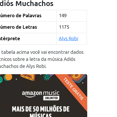
diós Muchachos
úmero de Palavras
149
úmero de Letras
1175
ntérprete
Alys Robi
 tabela acima você vai encontrar dados
cnicos sobre a letra da música
Adiós
chachos
de
Alys Robi
.