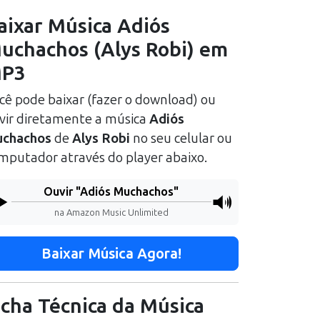
aixar Música
Adiós
uchachos
(
Alys Robi
) em
P3
cê pode baixar (fazer o download) ou
vir diretamente a música
Adiós
chachos
de
Alys Robi
no seu celular ou
mputador através do player abaixo.
Ouvir "
Adiós Muchachos
"
na Amazon Music Unlimited
Baixar Música Agora!
icha Técnica da Música