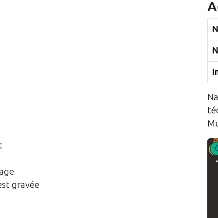
A
N
N
I
Na
té
Mu
t
yage
est gravée