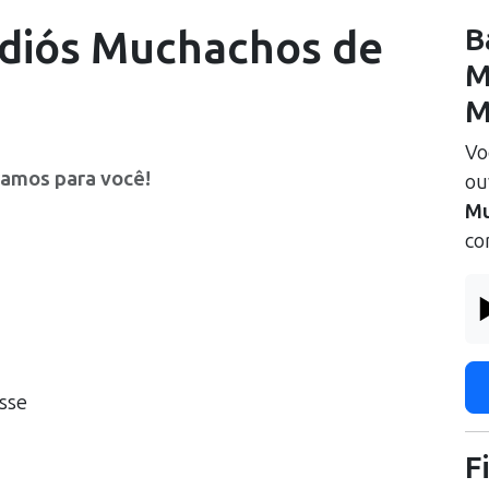
diós Muchachos
de
B
M
M
Vo
ramos para você!
ou
Mu
co
esse
F