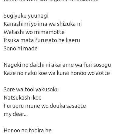
Sugiyuku yuunagi
Kanashimi yo ima wa shizuka ni
Watashi wo mimamotte
Itsuka mata furusato he kaeru
Sono hi made
Nageki no daichi ni akai ame wa furi sosogu
Kaze no naku koe wa kurai honoo wo aotte
Sore wa tooi yakusoku
Natsukashi koe
Furueru mune wo douka sasaete
my dear...
Honoo no tobira he