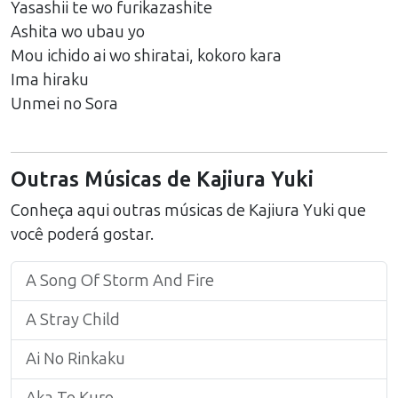
Yasashii te wo furikazashite
Ashita wo ubau yo
Mou ichido ai wo shiratai, kokoro kara
Ima hiraku
Unmei no Sora
Outras Músicas de
Kajiura Yuki
Conheça aqui outras músicas de
Kajiura Yuki
que
você poderá gostar.
A Song Of Storm And Fire
A Stray Child
Ai No Rinkaku