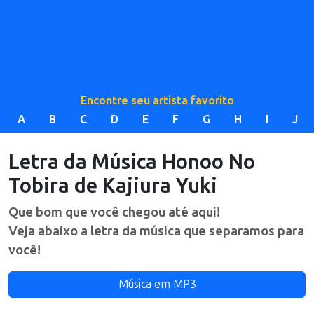
Encontre seu artista favorito
A
B
C
D
E
F
G
H
I
J
Letra da Música
Honoo No
Tobira
de
Kajiura Yuki
Que bom que você chegou até aqui!
Veja abaixo a letra da música que separamos para
você!
Música em MP3