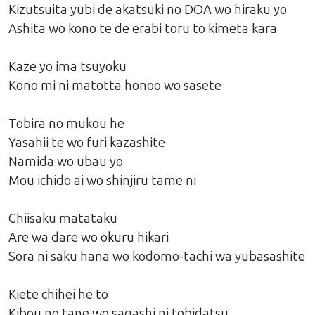
Kizutsuita yubi de akatsuki no DOA wo hiraku yo
Ashita wo kono te de erabi toru to kimeta kara
Kaze yo ima tsuyoku
Kono mi ni matotta honoo wo sasete
Tobira no mukou he
Yasahii te wo furi kazashite
Namida wo ubau yo
Mou ichido ai wo shinjiru tame ni
Chiisaku matataku
Are wa dare wo okuru hikari
Sora ni saku hana wo kodomo-tachi wa yubasashite
Kiete chihei he to
Kibou no tane wo sagashi ni tobidatsu