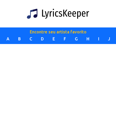
Encontre seu artista favorito
A
B
C
D
E
F
G
H
I
J