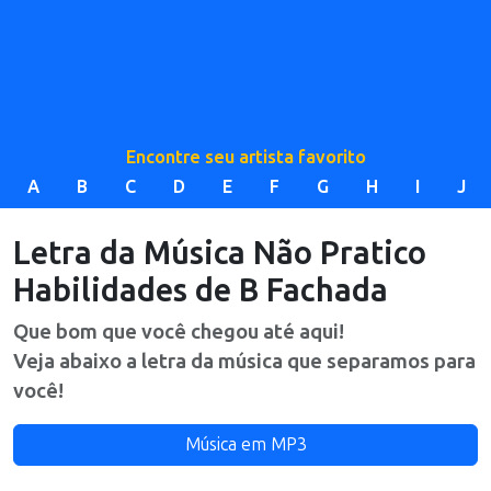
Encontre seu artista favorito
A
B
C
D
E
F
G
H
I
J
Letra da Música
Não Pratico
Habilidades
de
B Fachada
Que bom que você chegou até aqui!
Veja abaixo a letra da música que separamos para
você!
Música em MP3