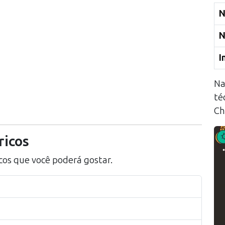
N
N
I
Na
té
Ch
ricos
cos
que você poderá gostar.