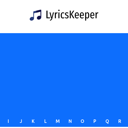
I
J
K
L
M
N
O
P
Q
R