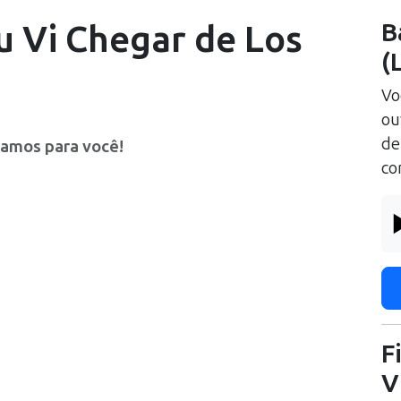
u Vi Chegar
de
Los
B
(
Vo
ou
d
ramos para você!
co
F
V