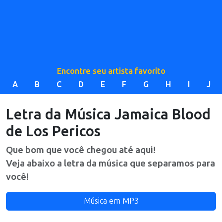
Encontre seu artista favorito
A
B
C
D
E
F
G
H
I
J
Letra da Música
Jamaica Blood
de
Los Pericos
Que bom que você chegou até aqui!
Veja abaixo a letra da música que separamos para
você!
Música em MP3