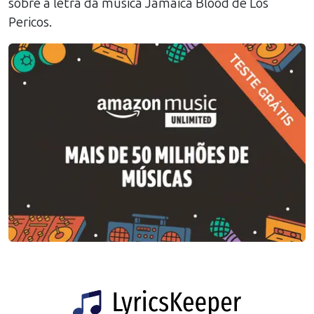
sobre a letra da música
Jamaica Blood
de
Los
Pericos
.