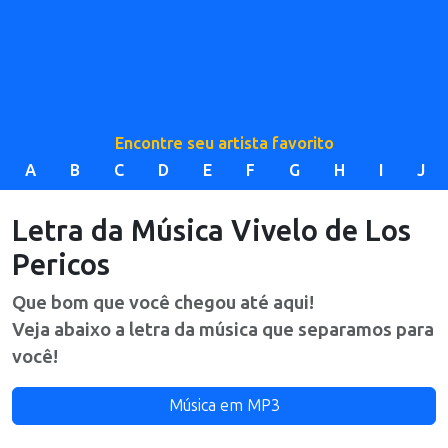
Encontre seu artista favorito
A
B
C
D
E
F
G
H
I
J
Letra da Música
Vivelo
de
Los
Pericos
Que bom que você chegou até aqui!
Veja abaixo a letra da música que separamos para
você!
Música em MP3