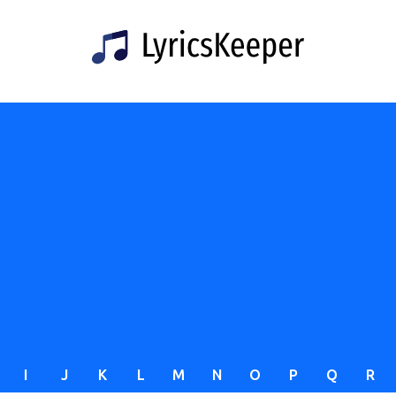
I
J
K
L
M
N
O
P
Q
R