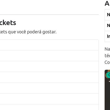
A
N
ckets
N
kets
que você poderá gostar.
I
Na
té
Co