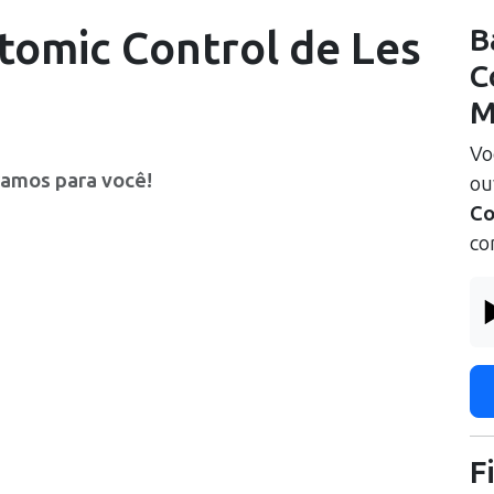
tomic Control
de
Les
B
C
M
Vo
ramos para você!
ou
Co
co
F