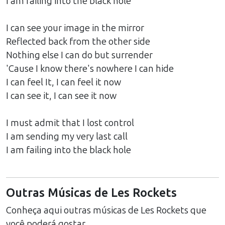
I am failing into the black hole
I can see your image in the mirror
Reflected back from the other side
Nothing else I can do but surrender
'Cause I know there's nowhere I can hide
I can feel It, I can feel it now
I can see it, I can see it now
I must admit that I lost control
I am sending my very last call
I am failing into the black hole
Outras Músicas de
Les Rockets
Conheça aqui outras músicas de
Les Rockets
que
você poderá gostar.