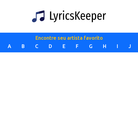
Encontre seu artista favorito
A
B
C
D
E
F
G
H
I
J